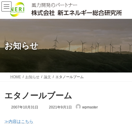
コ
ナ
ン
ビ
テ
ゲ
ン
ー
ツ
シ
へ
ョ
ス
ン
キ
に
お知らせ
ッ
移
プ
動
HOME
お知らせ
論文
エタノールブーム
エタノールブーム
最
2007年10月31日
2021年9月1日
wpmaster
終
更
新
≫内容はこちら
日
時