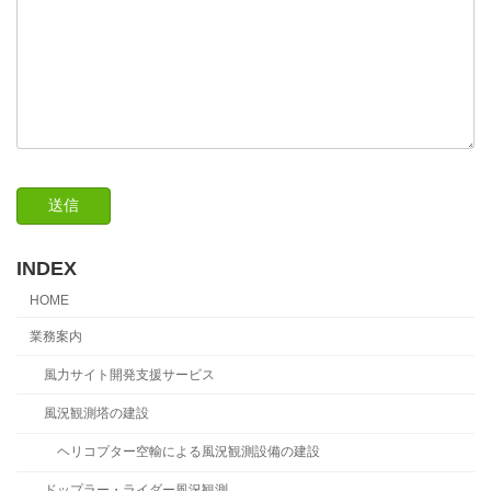
INDEX
HOME
業務案内
風力サイト開発支援サービス
風況観測塔の建設
ヘリコプター空輸による風況観測設備の建設
ドップラー・ライダー風況観測