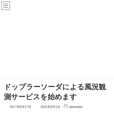
コ
ナ
ン
ビ
テ
ゲ
ン
ー
ツ
シ
へ
ョ
ス
ン
キ
に
お知らせ
ッ
移
プ
動
HOME
お知らせ
製品・サービス
ドップラーソーダによる風況観測サービスを始めます
ドップラーソーダによる風況観
測サービスを始めます
最
2017年8月17日
2021年9月1日
wpmaster
終