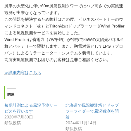
更
新
風車の大型化に伴い60m風況観測タワーではハブ高さでの実風速
日
観測が出来なくなっています。
時
この問題を解決するため弊社はこの度、ビジネスパートナーのウ
:
ィンドコネクト（株）とTriton社のドップラーソーダWind Profiler
による風況観測サービスを開始しました。
Wind Profilerは省電力（7W平均）が特徴で85Wの太陽光パネル2
枚とバッテリーで駆動します。また、融雪対策としてLPG（プロ
パン）によるミラーヒーター・システムを装備しています。
高所実風速観測でお困りのお客様は是非ご相談ください。
≫詳細内容はこちら
関連
短期計測による風況予測サー
北海道で風況観測塔とドップ
ビスを行います
ラーライダーで風況観測を開
2020年7月30日
始
類似投稿
2024年11月14日
類似投稿