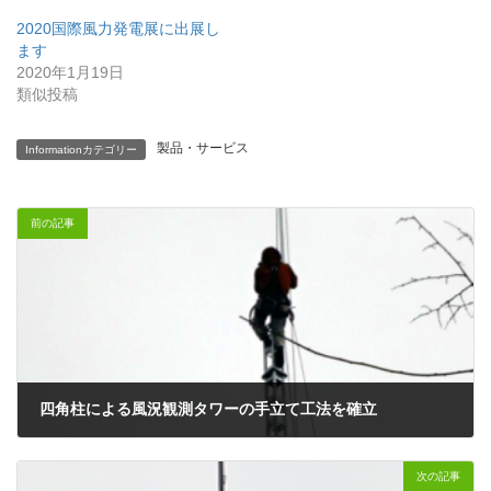
2020国際風力発電展に出展し
ます
2020年1月19日
類似投稿
製品・サービス
Informationカテゴリー
前の記事
四角柱による風況観測タワーの手立て工法を確立
2017年2月1日
次の記事