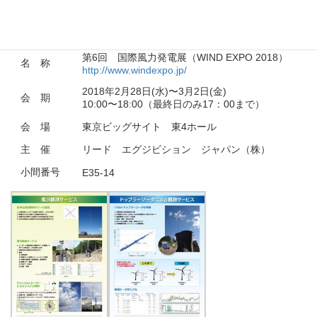
ダによる観測サービス」をご紹介します。
:
ぜひお立ち寄りください。
第6回 国際風力発電展（WIND EXPO 2018）
名 称
http://www.windexpo.jp/
2018年2月28日(水)〜3月2日(金)
会 期
10:00〜18:00（最終日のみ17：00まで）
会 場
東京ビッグサイト 東4ホール
主 催
リード エグジビション ジャパン（株）
小間番号
E35-14