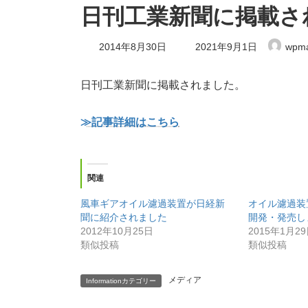
日刊工業新聞に掲載さ
最
2014年8月30日
2021年9月1日
wpma
終
更
新
日刊工業新聞に掲載されました。
日
時
:
≫記事詳細はこちら
関連
風車ギアオイル濾過装置が日経新
オイル濾過装
聞に紹介されました
開発・発売し
2012年10月25日
2015年1月2
類似投稿
類似投稿
メディア
Informationカテゴリー