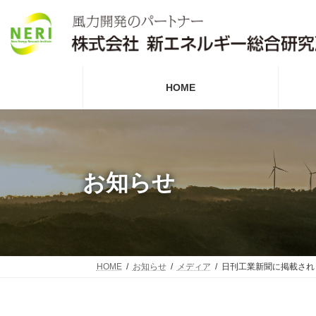
コ
ナ
ン
ビ
テ
ゲ
ン
ー
ツ
シ
へ
ョ
HOME
ス
ン
キ
に
ッ
移
プ
動
お知らせ
HOME
お知らせ
メディア
日刊工業新聞に掲載され